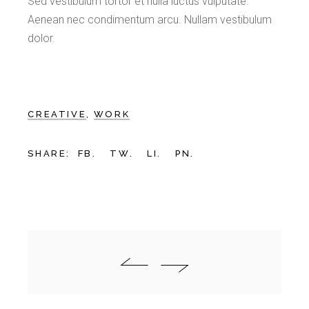
Sed vestibulum tortor et nulla luctus vulputate.
Aenean nec condimentum arcu. Nullam vestibulum
dolor.
CREATIVE
WORK
SHARE:
FB.
TW.
LI.
PN.