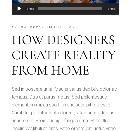
Audio
00:00
00:00
Player
13. 04. 2021
IN
COLORS
HOW DESIGNERS
CREATE REALITY
FROM HOME
Sed in posuere urna. Mauris varius dapibus dolor ac
tempus. Duis ut purus metus. Sed pellentesque
elementum mi, eu sagittis nunc suscipit molestie.
Curabitur porttitor lectus lorem, vitae auctor lectus
hendrerit a. Proin suscipit fringilla urna. Phasellus
iaculis vestibulum eros, vitae ornare elit luctus vitae.